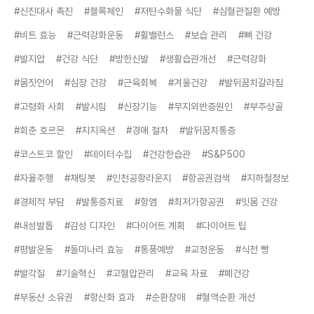
#신진대사 촉진
#블록체인
#저탄수화물 식단
#심혈관질환 예방
#비트 효능
#근력강화운동
#휠밸런스
#보습 관리
#뼈 건강
#발지압
#건강 식단
#방한신발
#생활습관개선
#근력강화
#몸짓언어
#심장 건강
#근육회복
#겨울건강
#발뒤꿈치갈라짐
#고령화 사회
#발시림
#신장기능
#무지외반증원인
#부주상골
#회춘 호르몬
#지지옥션
#경매 절차
#발뒤꿈치통증
#코스트코 할인
#데이터수집
#건강한습관
#S&P500
#자율주행
#채팅봇
#인천공항라운지
#항공권검색
#지하철정보
#경제적 부담
#발통증치료
#항염
#최저가항공권
#잇몸 건강
#내성발톱
#감성 디자인
#다이어트 계획
#다이어트 팁
#평발운동
#돌미나리 효능
#통풍예방
#교정운동
#식전 빵
#발각질
#기술혁신
#고혈압관리
#교육 자료
#폐건강
#부동산 소유권
#항산화 효과
#순환장애
#혈액순환 개선