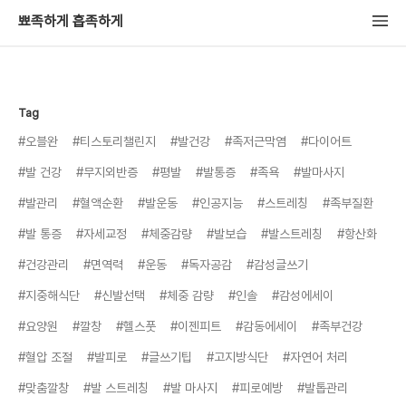
뾰족하게 흡족하게
Tag
#오블완
#티스토리챌린지
#발건강
#족저근막염
#다이어트
#발 건강
#무지외반증
#평발
#발통증
#족욕
#발마사지
#발관리
#혈액순환
#발운동
#인공지능
#스트레칭
#족부질환
#발 통증
#자세교정
#체중감량
#발보습
#발스트레칭
#항산화
#건강관리
#면역력
#운동
#독자공감
#감성글쓰기
#지중해식단
#신발선택
#체중 감량
#인솔
#감성에세이
#요양원
#깔창
#헬스풋
#이젠피트
#감동에세이
#족부건강
#혈압 조절
#발피로
#글쓰기팁
#고지방식단
#자연어 처리
#맞춤깔창
#발 스트레칭
#발 마사지
#피로예방
#발톱관리