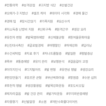
#전통의학
#성격강점
#고지방 식단
#손발건강
#오메가-3 지방산
#셀프 케어
#데이터 시각화
#경매 물건
#경매 팁
#장시간앉기
#가족지원
#요산수치
#저소득층 난방비 지원
#신뢰구축
#원격근무
#생강 요리
#유전자 변형
#발목염좌예방
#신체불균형
#흰여울문화마을
#신진대사촉진
#글로벌경제
#여행할인
#하체강화
#딥러닝
#수건세탁법
#치료 후기
#저나트륨혈증
#발질환
#평발증상
#족부
#통증예방
#유지 관리
#보행분석
#걸음걸이 교정
#이미지인식
#디지털아트
#발 변형
#유연성 평발
#생강요리
#편강만들기
#호르몬 균형
#부산벽화마을
#항염증
#수분 섭취
#후천적 평발
#생강활용법
#발목강화운동
#포도씨오일
#제자리걸음
#발 건강 관리
#발가락운동
#무지외반증예방
#자몽향기
#신발깔창
#소염
#저탄수화물다이어트