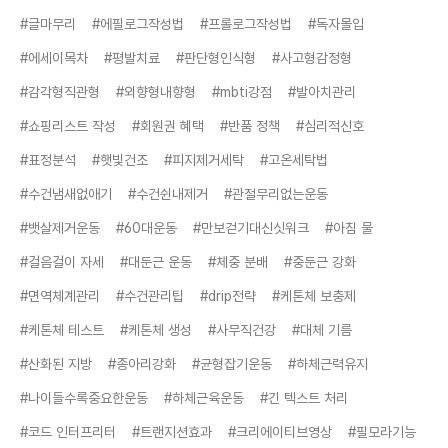
#글마무리
#에필로그작성법
#프롤로그작성법
#독자몰입
#에세이목차
#평발치료
#판단형인식형
#사고형감정형
#감각형직관형
#외향형내향형
#mbti강점
#발아치관리
#쇼핑리스트 작성
#회원권 혜택
#반품 정책
#심리적신호
#표정분석
#햇빛건조
#피지제거세탁
#고온세탁법
#수건냄새없애기
#수건쉰내제거
#관절무리없는운동
#뱃살제거운동
#60대운동
#만보걷기대신싯워크
#아침 물
#걸음걸이 자세
#대둔근 운동
#체중 분배
#중둔근 강화
#면역체계관리
#수건관리팁
#drip전략
#케톤체 보충제
#케톤체 테스트
#케톤체 생성
#사무직건강
#대체 기름
#산화된 지방
#종아리강화
#균형잡기운동
#하체근력유지
#나이들수록중요한운동
#하체근육운동
#긴 텍스트 처리
#코드 인터프리터
#트랜지션효과
#크리에이티브영상
#필모라기능