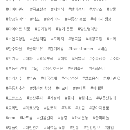
#타이어관리
#목표설정
#저염식
#혈액검사
#영양소
#팥물
#항공권예약
#식초
#슬라이드
#부동산 정보
#이미지 생성
#다이어트 식품
#공기정화
#걷기 운동
#당뇨병예방
#노인요양원
#손발저림
#도라지
#통곡물
#체형교정
#노화
#탄수화물
#올리브유
#감기예방
#transformer
#배즙
#간기능
#대파
#발목부상
#해열
#거북목
#수족냉증
#소화
#부동산 경매
#5g
#성장호르몬
#보행습관
#은퇴준비
#주가지수
#염증
#미국경제
#건강검진
#발효음식
#비타민 C
#운동화추천
#생산성 향상
#아로마
#큐티클
#미네랄
#오픈소스
#분산투자
#가성비
#틀니
#웰니스
#부동산경매
#요리법
#의료보험
#칼로리
#척추
#소금
#강아지용품
#crm
#나트륨
#걸음걸이
#통증
#하체운동
#폴리페놀
#템플릿
#대인관계
#식료품 쇼핑
#진통
#건강정보
#협업