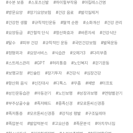
#수분 보충
#스포츠신발
#하이힐부작용
#아킬레스건염
#방문요양
#장기요양보험
#건강 음료
#발각질제거
#건강한 생활
#규칙적인운동
#혈액 순환
#소화개선
#건강 관리
#요양등급
#간헐적 단식
#항산화효과
#바른자세
#건강식단
#탈수
#피부 건강
#규칙적인 운동
#국민건강보험
#발목운동
#정형외과
#요양서비스
#식습관
#오메가3
#다리부종
#스트레스관리
#GPT
#허리통증
#노인복지
#걷기운동
#보행교정
#인슐린
#장기투자
#건강식
#심장건강
#항산화 음식
#신진대사
#디톡스
#무좀
#예방
#터프토
#성인운동습관
#아동걷기
#노인보행
#성장과보행
#연령별걷기
#부주상골수술
#족저패드
#중족신경
#모로톤씨신경종
#족저통증
#모르톤씨신경종
#강직성 평발
#구조딜레마
#족압분석
#발압력분석
#고요산증
#족문분석
#아치무너짐