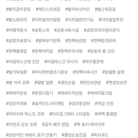
#발뒤꿈치운동
#계단스트레칭
#발자외선차단
#발근육운동
#발노화관리
#지하철하차알람
#지하철편의기능
#지하철앱추천
#여행객휴식
#공항스파
#공항샤워시설
#공항프리미엄라운지
#공항무료휴식
#발목부기완화
#핫팩보관법
#핫팩환경문제
#핫팩활용법
#핫팩처리법
#핫팩주의사항
#운동과 발 건강
#아킬레스건염 진단
#아킬레스건 마사지
#하이힐문제
#발가락질환
#무지외반증초기증상
#핫팩지속시간
#맞춤형 깔창
#발 아치 강화
#평발 질병
#생강손질
#편강보관법
#햇생강보관
#에세이완성
#문장다듬기
#에세이작성법
#에세이탈고법
#생강차재료
#숨겨진도시티켓팅
#경유항공편
#색감 선정
#이미지와 텍스트 조화
#타이포그래피 스타일링
#여백 활용법
#자연과 감성 조화
#글자 배치 방법
#책 표지 레이아웃
#감성적인 에세이 표지 만들기
#몰입도높은글
#독자유도