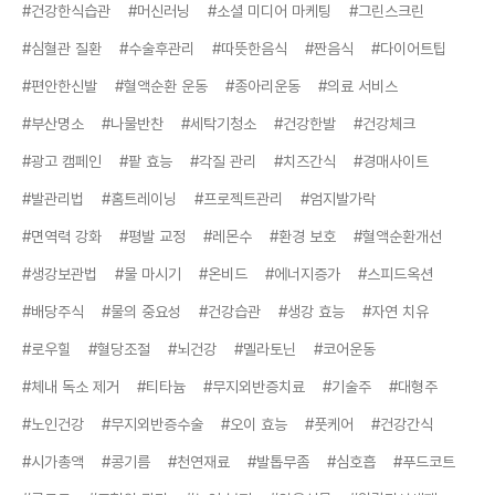
#건강한식습관
#머신러닝
#소셜 미디어 마케팅
#그린스크린
#심혈관 질환
#수술후관리
#따뜻한음식
#짠음식
#다이어트팁
#편안한신발
#혈액순환 운동
#종아리운동
#의료 서비스
#부산명소
#나물반찬
#세탁기청소
#건강한발
#건강체크
#광고 캠페인
#팥 효능
#각질 관리
#치즈간식
#경매사이트
#발관리법
#홈트레이닝
#프로젝트관리
#엄지발가락
#면역력 강화
#평발 교정
#레몬수
#환경 보호
#혈액순환개선
#생강보관법
#물 마시기
#온비드
#에너지증가
#스피드옥션
#배당주식
#물의 중요성
#건강습관
#생강 효능
#자연 치유
#로우힐
#혈당조절
#뇌건강
#멜라토닌
#코어운동
#체내 독소 제거
#티타늄
#무지외반증치료
#기술주
#대형주
#노인건강
#무지외반증수술
#오이 효능
#풋케어
#건강간식
#시가총액
#콩기름
#천연재료
#발톱무좀
#심호흡
#푸드코트