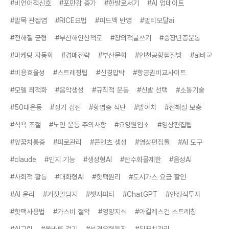
#비언어적신호
#포만감 증가
#한발로서기
#AI 업데이트
#발목 관절염
#RICE요법
#피드백 반영
#멀티모달ai
#전해질 균형
#부산해안산책로
#창의적글쓰기
#중장년층운동
#마케팅 자동화
#경매전략
#부산문화
#인천공항찜질방
#ai비교
#비용효율성
#스트레칭팁
#신경압박
#항공권비교사이트
#모델 최적화
#음악생성
#규칙적 운동
#신발 선택
#소통기술
#50대운동
#정기 검진
#항염증 식단
#발아치
#전해질 보충
#식욕 조절
#노인 운동 주의사항
#요양원입소
#영상편집팁
#앞꿈치통증
#피로관리
#콘텐츠 생성
#영상편집툴
#AI 도구
#claude
#인지 기능
#생성형AI
#탄수화물제한
#음성AI
#사회적 활동
#대화형AI
#핫팩원리
#도시가스 요금 할인
#AI 윤리
#거짓말탐지
#챗지피티
#ChatGPT
#안정적투자
#핫팩사용법
#가스비 절약
#영양지식
#아킬레스건 스트레칭