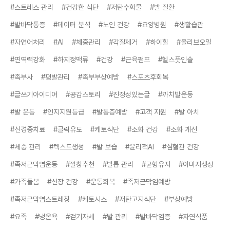
#스트레스 관리
#건강한 식단
#저탄수화물
#발 질환
#발바닥통증
#데이터 분석
#노인 건강
#요양병원
#생활습관
#자연어처리
#AI
#체중관리
#각질제거
#하이힐
#올리브오일
#면역력강화
#하지정맥류
#건강
#근육펌프
#헬스풋인솔
#족부사
#평발관리
#족부부상예방
#스포츠후회복
#글쓰기아이디어
#공감스토리
#진정성있는글
#까치발운동
#발 운동
#인지지원등급
#발통증예방
#고객 지원
#발 아치
#신경종치료
#클릭유도
#케토식단
#소화 건강
#소화 개선
#체중 관리
#텍스트생성
#발 보습
#윤리적AI
#심혈관 건강
#족저근막염운동
#깔창추천
#발톱 관리
#균형유지
#이미지생성
#가족돌봄
#신장 건강
#운동회복
#족저근막염예방
#족저근막염스트레칭
#케토시스
#저탄고지식단
#부상예방
#요족
#냉온욕
#걷기자세
#발 관리
#발바닥염증
#자연식품