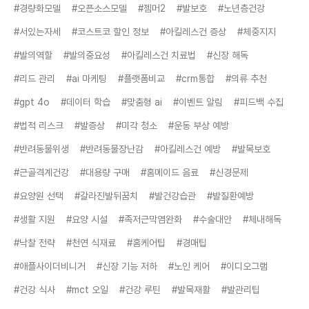
#경량화모델
#오픈소스모델
#젬머2
#발보호
#노년층건강
#서있는자세
#코스트코 할인 정보
#아킬레스건 증상
#체중지지
#발의역할
#발의중요성
#아킬레스건 치료법
#신장 해독
#리드 관리
#ai 마케팅
#플랫폼비교
#crm통합
#의류 추천
#gpt 4o
#데이터 학습
#맞춤형 ai
#이벤트 알림
#피드백 수집
#법적 리스크
#발증상
#미각 청소
#운동 부상 예방
#반려동물위생
#반려동물장난감
#아킬레스건 예방
#발목보호
#근골격계건강
#대용량 구매
#홈메이드 음료
#신경문제
#요양원 선택
#갈라진발뒤꿈치
#발건강습관
#발질환예방
#생활 지원
#요양 시설
#족저근막염완화
#수술대안
#체내해독
#낙찰 전략
#천연 식재료
#홈케어팁
#경매팁
#애플사이더비니거
#신장 기능 저하
#노인 케어
#이디오그램
#건강 식사
#mct 오일
#건강 루틴
#발목재활
#발관리팁