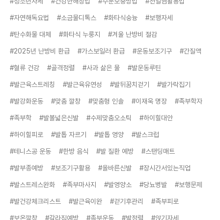
#청소년자세
#건강한해장법
#수분보충방법
#천일염활용법
#자연해독요법
#소금물디톡스
#화타식숭늉
#보행자세
#탄수화물 대체
#화타식 누룽지
#겨울 난방비 절감
#2025년 난방비 환급
#가스보일러 환급
#운동보조기구
#간질액
#혈류 건강
#골격정렬
#사과 삶은 물
#발운동루틴
#발근육스트레칭
#발근육유연성
#발뒤꿈치걷기
#발가락집기
#발강화운동
#맞춤 깔창
#맞춤형 인솔
#이재욱 명장
#족부학자
#족부학
#발볼넓은신발
#수제맞춤오소틱
#하이힐대안
#하이힐피로
#발톱 자르기
#발톱 영양
#발스크럽
#테니스공 운동
#한방 음식
#발 질환 예방
#스탠딩매트
#발부종예방
#보조기구활용
#올바른신발
#장시간서있는직업
#발스트레스완화
#족부마사지
#발영양소
#당뇨병발
#보행문제
#발건강체크리스트
#발근육이완
#걷기후관리
#족부피로
#보온깔창
#갈라짐예방
#족부운동
#발정렬
#앉기자세