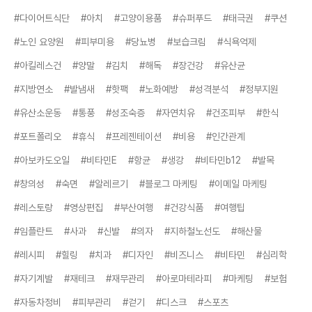
#다이어트식단
#아치
#고양이용품
#슈퍼푸드
#태극권
#쿠션
#노인 요양원
#피부미용
#당뇨병
#보습크림
#식욕억제
#아킬레스건
#양말
#김치
#해독
#장건강
#유산균
#지방연소
#발냄새
#핫팩
#노화예방
#성격분석
#정부지원
#유산소운동
#통풍
#성조숙증
#자연치유
#건조피부
#한식
#포트폴리오
#휴식
#프레젠테이션
#비용
#인간관계
#아보카도오일
#비타민E
#항균
#생강
#비타민b12
#발목
#창의성
#숙면
#알레르기
#블로그 마케팅
#이메일 마케팅
#레스토랑
#영상편집
#부산여행
#건강식품
#여행팁
#임플란트
#사과
#신발
#의자
#지하철노선도
#해산물
#레시피
#힐링
#치과
#디자인
#비즈니스
#비타민
#심리학
#자기계발
#재테크
#재무관리
#아로마테라피
#마케팅
#보험
#자동차정비
#피부관리
#걷기
#디스크
#스포츠