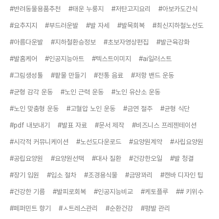
#반려동물용품추천
#태운 누룽지
#저탄고지요리
#아보카도간식
#요추지지
#부드러운발
#발 자세
#발목회복
#최신지하철노선도
#아름다운발
#지하철환승정보
#초보자영상편집
#발근육강화
#발홈케어
#인공지능아트
#텍스트이미지
#ai일러스트
#그림생성툴
#팥물 만들기
#전통 음료
#저항 밴드 운동
#균형 감각 운동
#노인 근력 운동
#노인 유산소 운동
#노인 맞춤형 운동
#고혈압 노인 운동
#금연 절주
#균형 식단
#pdf 내보내기
#발표 자료
#문서 제작
#비즈니스 프레젠테이션
#시각적 커뮤니케이션
#노선도다운로드
#요양원계약
#사립요양원
#공립요양원
#요양원선택
#대사 질환
#건강한오일
#발 청결
#장기 입원
#입소 절차
#조경용식물
#금땅꽈리
#캔바 디자인 팁
#건강한 기름
#발피로회복
#인공지능비교
#케토플루
## 키위수
#페퍼민트 향기
#ㅅ트레스관리
#순환건강
#평발 관리