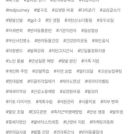
#AI그림
#올바른 걷기
#성격유형특징
#뒤꿈치관리
#midjourney
#발구조
#요양원 비용
#다리굵기
#공감글쓰기
#평발신발
#gpt-3
#맛 경험
#과탄산소다활용
#호두오일
#자세변화
#반려동물훈련
#기관지관리
#음성합성
#부산사진명소
#반려동물건강
#건강관리운동
#퓨린음식
#저항밴드
#발목강화
#저탄고지간식
#단일불포화지방
#노인 돌봄
#만성질환 예방
#평발 원인
#가족 지원
#개인화 추천
#모델학습
#자연 요법
#멀티모달
#고성능컴퓨팅
#현대질병
#뒤꿈치각질제거
#레이노현상
#데이터라벨링
#에세이작성
#근감소증예방
#요양원비용
#필모라
#키토 다이어트
#계획수립
#자원관리
#식물치료
#피부 변화
#혈당 조절
#ESG경영
#족저근막염예방법
#만성 염증
#발위생
#중쇄지방산
#발바닥스트레칭
#난방비 지원
#마케팅자동화
#반려묘사료
#발톱 건강
#견과류간식
#반려동물침대