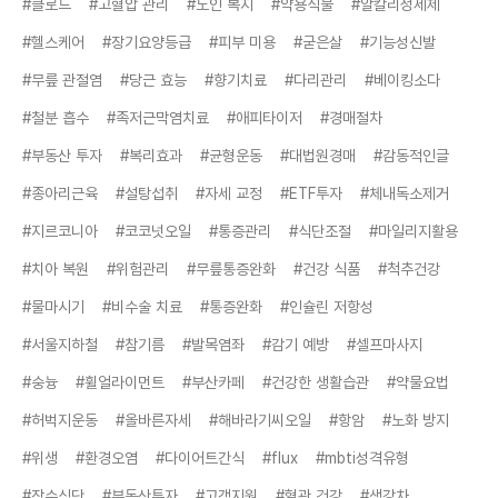
#클로드
#고혈압 관리
#노인 복지
#약용식물
#알칼리성세제
#헬스케어
#장기요양등급
#피부 미용
#굳은살
#기능성신발
#무릎 관절염
#당근 효능
#향기치료
#다리관리
#베이킹소다
#철분 흡수
#족저근막염치료
#애피타이저
#경매절차
#부동산 투자
#복리효과
#균형운동
#대법원경매
#감동적인글
#종아리근육
#설탕섭취
#자세 교정
#ETF투자
#체내독소제거
#지르코니아
#코코넛오일
#통증관리
#식단조절
#마일리지활용
#치아 복원
#위험관리
#무릎통증완화
#건강 식품
#척추건강
#물마시기
#비수술 치료
#통증완화
#인슐린 저항성
#서울지하철
#참기름
#발목염좌
#감기 예방
#셀프마사지
#숭늉
#휠얼라이먼트
#부산카페
#건강한 생활습관
#약물요법
#허벅지운동
#올바른자세
#해바라기씨오일
#항암
#노화 방지
#위생
#환경오염
#다이어트간식
#flux
#mbti성격유형
#장수식단
#부동산투자
#고객지원
#혈관 건강
#생강차