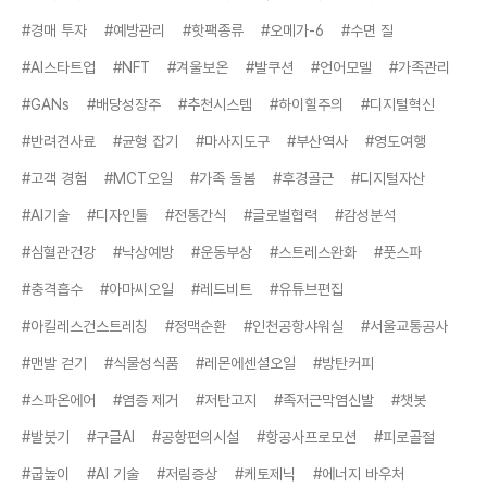
#경매 투자
#예방관리
#핫팩종류
#오메가-6
#수면 질
#AI스타트업
#NFT
#겨울보온
#발쿠션
#언어모델
#가족관리
#GANs
#배당성장주
#추천시스템
#하이힐주의
#디지털혁신
#반려견사료
#균형 잡기
#마사지도구
#부산역사
#영도여행
#고객 경험
#MCT오일
#가족 돌봄
#후경골근
#디지털자산
#AI기술
#디자인툴
#전통간식
#글로벌협력
#감성분석
#심혈관건강
#낙상예방
#운동부상
#스트레스완화
#풋스파
#충격흡수
#아마씨오일
#레드비트
#유튜브편집
#아킬레스건스트레칭
#정맥순환
#인천공항샤워실
#서울교통공사
#맨발 걷기
#식물성식품
#레몬에센셜오일
#방탄커피
#스파온에어
#염증 제거
#저탄고지
#족저근막염신발
#챗봇
#발붓기
#구글AI
#공항편의시설
#항공사프로모션
#피로골절
#굽높이
#AI 기술
#저림증상
#케토제닉
#에너지 바우처