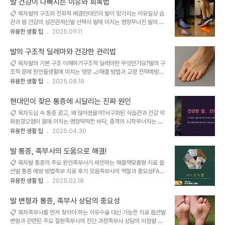
발 건강이 나빠지는 이유와 회복법
의 원인이 되기도 해요. 사실 평발은 단순히 "나쁘다"는 오해를 받기
📋 목차발의 구조와 진화적 배경현대인의 발이 망가지는 이유일상 습
쉬운 구조예요. 운동선수 중에서도 평발을 가진 사람들이 많고, 일상생
관과 발 건강의 상관관계신발 선택이 발에 미치는 영향무너진 발의 회
활에서 아무 문제 없이 살아가는 경우도 많답니다. 하지만 반대로, 과
복과 관리법매일 하면 좋은 발 운동FAQ우리 몸에서 가장 많이 쓰이는
유용한 생활 팁
2025.09.11
사용 증후군이나 무릎·허리 통증 등으로 이어질 수 있는 요인이 되기도
기관 중 하나인 '발'은 오랜 진화 과정을 통해 지금의 모습으로 자리 잡
해요. 그래서 오늘은 평발의 양면성, 즉 '두 얼굴'에 대해 파헤쳐보려
았어요. 수백만 년 전 나무에서 땅으로 내려와 걷고 달리는 삶을 선택
해요. 내가 생각했을 때 이 주..
발의 구조적 딜레마와 건강한 관리법
한 인류에게 발은 생존 그 자체였죠. 하지만 현대에 들어서면서 발의
📋 목차발의 기본 구조 이해하기구조적 딜레마란 무엇인가요?발의 구
역할과 형태, 사용하는 방식은 과거와 완전히 달라졌어요. 예전처럼 맨
조적 문제 원인들생활에 미치는 영향 🦶해결 방법과 교정 전략예방을
발로 자연을 걷는 것이 아니라, 딱딱한 신발을 신고 콘크리트 위를 걷
위한 습관 및 팁FAQ발은 우리 몸에서 체중을 지탱하고, 움직임의 중
유용한 생활 팁
2025.08.18
는 것이 일상이 된 지금, 우리의 발은 점점 망가져 가고 있어요. 내가
심 역할을 하는 중요한 구조예요. 걷기, 서기, 달리기 등 일상적인 활동
생각했을 때 이 변화는 단순히 걷는 방식만의 문제가 아니라, 건강 전
을 수행할 수 있게 해주는 기반이 바로 발이죠. 하지만 이런 중요한 역
반에 영향을 미치는 중요한 ..
현대인이 잦은 통증에 시달리는 진짜 원인
할을 수행하는 발도 다양한 구조적 문제에 노출되기 쉬워요. 특히 현대
📋 목차도심 속 통증 광고, 왜 많아졌을까?서구화된 식습관과 건강 악
인은 오래 서 있거나, 잘못된 신발을 신거나, 운동 부족 등의 영향으로
화환경오염이 몸에 미치는 영향딱딱한 바닥, 충격의 시작무너지는 발
인해 발 구조에 무리가 갈 수 있어요. 이로 인해 발생하는 다양한 증상
아치와 신체 불균형작은 습관이 통증을 막는다FAQ 출퇴근길 지하철
유용한 생활 팁
2025.04.30
과 통증은 삶의 질을 크게 떨어뜨릴 수 있답니다. 이번 글에서는 ‘발의
이나 버스를 타면 자주 보이는 광고 중 하나가 바로 정형외과나 통증
구조적 딜레마’라는 주제를 중심으로, 발이 어떻게 구성되어 있고, 어
클리닉이에요. 왜 이렇게 광고가 많을까요? 생각보다 많은 현대인들이
떤 문제들이 생기는지..
발 통증, 족부사의 도움으로 해결!
몸의 이곳저곳이 아프고 불편해서 치료가 필요하다는 걸 의미하죠. 예
📋 목차발 통증의 주요 원인족부사가 제안하는 해결책맞춤형 치료 옵
전보다 생활이 편리해졌고 의료 서비스도 좋아졌는데, 오히려 통증은
션발 통증 예방 방법족부 치료 후기 모음족부사의 역할과 중요성FAQ
늘어난 것처럼 느껴지는 요즘이에요. 놀라운 건 어른뿐만 아니라 어린
족부사가 제안하는 해결책족부사(Podiatrist)는 발과 발목에 대한 전
유용한 생활 팁
2025.02.18
이와 청소년들에게서도 통증이 자주 발생하고 있다는 점이에요. 심지
문적인 지식을 갖춘 의료 전문가예요. 발 통증 문제를 해결하기 위해
어 통증뿐만 아니라 척추나 다리의 구조적인 변형도 함께 나타나고 있
족부사가 제안하는 방법은 매우 다양하고 맞춤형으로 이루어져요. 첫
어서 부모님들의 걱정이 커지고 있답니다. 이 글..
발 변형과 통증, 족부사 상담의 중요성
번째로, 족부사는 환자의 발 모양과 걸음걸이를 분석하는 정밀 검사를
📋 목차족부사를 먼저 찾아야 하는 이유수술 대신 가능한 치료 옵션발
통해 문제의 원인을 파악해요. 이를 바탕으로, 환자 개개인에게 가장
변형과 관련된 주요 질환족부사의 진단 과정족부사 상담의 이점발 건
적합한 치료 방식을 추천해주죠. 예를 들어, 평발이나 발 아치 문제에