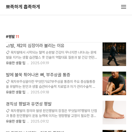
뾰족하게 흡족하게
평발
11
🦶발, 제2의 심장이라 불리는 이유
📋 목차발에서 시작되는 혈액 순환발 건강이 무너지면 나타나는 문제
발을 지키는 생활 습관헬스 풋 인솔의 역할대표 질환과 발 건강 연관성
생활 속 발 건강 지키는 팁FAQ 사람의 발은 단순히 걷는 역할만 하지
유용한 생활 팁
2025.09.19
않아요. 실제로 발은 우리 몸의 순환 시스템에 큰 영향을 주며, ‘제2의
심장’이라 불릴 정도로 중요한 역할을 해요. 아래에서 그 이유를 하나
발에 불쑥 튀어나온 뼈, 부주상골 통증
하나 살펴볼게요! 발끝까지 내려간 혈액이 다시 심장으로 돌아오는 데
📋 목차부주상골이란 무엇인가요?부주상골 통증의 주요 증상들통증
큰 도움을 주는 장치가 바로 ‘근육 펌프’인데요. 이 기능이 제대로 작동
을 유발하는 원인과 생활 습관비수술적 치료법과 자가 관리수술적 치
하지 않으면 다양한 건강 문제가 발생할 수 있어요. 그렇다면 왜, 어떻
료가 필요한 경우재활과 통증 예방 방법FAQ 발 안쪽 복숭아뼈 아래,
유용한 생활 팁
2025.09.18
게 발이 순환 건강의 핵심이 되는 걸까요? 실제 사례와 함께 구체적으
만져보면 뭔가 동글동글 튀어나온 뼈가 느껴질 때가 있어요. 그게 바로
로 알아볼게요! 🙂 🧬 발에서 시작되는 혈액 순환 우리 몸의 혈액은 심
부주상골(Navicular Accessory Bone)이에요. 선천적으로 존재
장에서부터 발끝..
경직성 평발과 유연성 평발
하는 이 작은 뼈는 인구의 약 10~15%에게만 나타나는 비교적 흔하
📋 목차평발의 정의와 발생 원인평발의 장점은 무엇일까?평발의 단점
지 않은 구조물이에요. 대부분은 특별한 문제 없이 살아가지만, 특정
과 통증 원인평발이 운동 능력에 미치는 영향평발 교정이 필요한 경우
환경이나 자극이 가해지면 염증과 통증을 유발하기도 해요. '왜 나는
평발을 위한 신발 선택법FAQ평발은 발바닥 아치가 낮거나 없는 상태
유용한 생활 팁
2025.09.12
걸을 때마다 발 안쪽이 아프지?', '운동할 때만 아프다가 다시 괜찮아지
를 말해요. 이로 인해 발 전체가 지면에 닿게 되는데요, 많은 사람들에
는 건 왜지?' 이런 고민을 해본 적 있다면, 부주상골 증후군을 의심해
게는 단순한 신체적 특징일 뿐이지만, 어떤 경우에는 통증이나 피로감
볼 수 있어요. 특히 평..