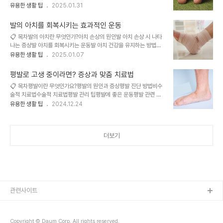
강을 위한 예방 관리FAQ시력이 나빠지면 안경사나 안과 의사를 찾아
유용한 생활 팁
2025.01.31
는 맞춤형 깔창 제작이 효과적이에요. 족저근막염처럼 특정 질환이 있
가듯이, 발 변형이나 통증이 있을 때는 수술을 서두르기보다 먼저 족부
는 경우, 스트레칭이나 물리치료를 권장할 수도 있어요. 이런 치료는
사의 진단을 받아보는 것이 좋아요. 족부사는 발의 구조와 기능을 전문
발의 긴장을 풀어주고 통증을 완화하..
발의 아치를 회복시키는 효과적인 운동
적으로 다루는 전문가로, 비수술적 치료를 통해 문제를 해결할 수 있는
📋 목차발의 아치란 무엇인가?아치 손상의 원인발 아치 손상 시 나타
방법을 제안해요. 발 변형이나 통증은 다양한 이유로 발생할 수 있지
나는 증상발 아치를 회복시키는 운동발 아치 건강을 유지하는 방법운
만, 모든 경우에 수술이 필요한 것은 아니에요. 족부사는 맞춤형 깔창,
동 시 주의할 점FAQ발의 아치는 신체 균형을 잡아주는 중요한 구조
유용한 생활 팁
2025.01.07
물리치료, 운동 가이드 등 비침습적 방법으로 환자의 상태를 개선하는
로, 무릎, 허리, 그리고 전신의 자세에도 큰 영향을 미쳐요. 아치가 손
데 중점을 두고 있어요. 이런 치료는 수술보다 부작용이 적고, 회복 기
상되거나 무너질 경우, 발이 평평해지면서 통증을 유발할 수 있어요.
간도 짧다는 장점이 있답니다. ..
평발로 고생 중이라면? 증상과 맞춤 치료법
이런 문제는 걷는 자세를 바꾸거나 운동 능력을 떨어뜨릴 수 있답니
📋 목차평발이란 무엇인가요?평발의 원인과 증상평발 진단 방법비수
다. 저는 이런 발 아치 문제를 해결하는 데 관심을 가진 적이 있어요.
술적 치료법수술적 치료법평발 관리 팁평발에 좋은 운동평발 관련 자
현대인의 바쁜 생활 속에서 발 건강을 돌보지 않다 보면 누구나 한 번
주 묻는 질문 FAQ평발은 발의 아치가 낮거나 없는 상태로, 발의 피로
유용한 생활 팁
2024.12.24
쯤 겪을 수 있는 고민이죠. 다행히, 적절한 운동법을 통해 무너진 아치
와 통증을 유발할 수 있는 상태입니다. 이러한 상태는 다양한 원인으로
를 강화하고 회복할 수 있다는 사실을 알게 되었어요. 이러한 운동법은
발생하며, 적절한 진단과 맞춤형 치료가 필요합니다. 이 글에서는 평발
쉽고 간단하며 집에서도 실천 가..
에 대한 자세한 설명, 원인, 증상, 진단 방법, 치료법, 관리 팁, 그리고
더보기
도움이 되는 운동법에 대해 알아보겠습니다.평발이란 무엇인가요?평
발은 발의 아치 구조가 낮거나 없는 상태를 의미합니다. 발의 아치는
체중을 고르게 분산하고 충격을 흡수하는 중요한 역할을 합니다. 하지
만 평발의 경우 이러한 기능이 저하되어 발과 다리에 가해지는 압력이
증가하고, 시간이 지남에 따라 불편..
관련사이트
Copyright © Daum Corp. All rights reserved.