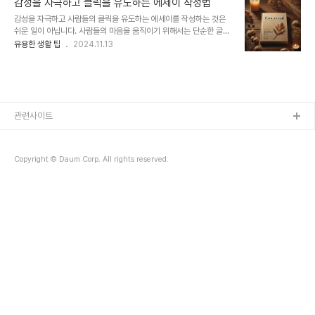
감성을 자극하고 클릭을 유도하는 에세이 작성법
다. 에세이 제목 예시"그날의 비가 내게 남긴 추억들""너를 떠올릴 때
감성을 자극하고 사람들의 클릭을 유도하는 에세이를 작성하는 것은
마다, 그 길 위에서""끝내 하지 못한 말이 가슴에 남을 때""우연히 마
쉬운 일이 아닙니다. 사람들의 마음을 움직이기 위해서는 단순한 글을
주친 그날의 우리""기억 속에 남은 마지막 인사""다시 돌아오지 않을
넘어 진심이 느껴지고 공감을 불러일으킬 수 있어야 합니다. 특히 에세
유용한 생활 팁
2024.11.13
그 순간""작은 행복이 모여 만든 하루""이별의 시간, 그리고 다시 시
이는 독자의 공감과 정서를 자극할 때 그 진가를 발휘하며, 사람들의
작""눈물로 쓰인 편지""그리움 속에서 피어난 용기"감성을 자극하는
이목을 끌어야만 클릭과 함께 더 많은 독자에게 노출될 수 있습니다.
에세이 목차 기억을 떠올리게 하는..
따라서 감성을 충만하게 담은 에세이를 작성하려면 이야기 속에 감정
의 공감을 이끌어내고, 독자가 함께 느낄 수 있는 순간을 담아야 합니
다. 글을 읽는 동안 웃음이 나거나 눈시울이 붉어지게 만들 수 있다면
그 글은 성공한 것입니다. 이제 클릭을 유도하는 감성 에세이를 쓰는
관련사이트
방법을 알아보겠습니다. 독자의 공감을 이끌어내기 위해 일상의 이야
기로 시작하기 독자의 공감을 얻기 위해서는..
Copyright © Daum Corp. All rights reserved.