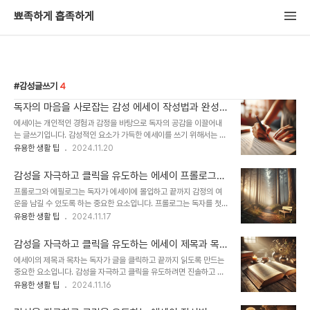
뾰족하게 흡족하게
감성글쓰기
4
독자의 마음을 사로잡는 감성 에세이 작성법과 완성하
기
에세이는 개인적인 경험과 감정을 바탕으로 독자의 공감을 이끌어내
는 글쓰기입니다. 감성적인 요소가 가득한 에세이를 쓰기 위해서는 독
자의 시선을 끌고, 마음 깊은 곳까지 울림을 주는 글이 필요합니다. 이
유용한 생활 팁
2024.11.20
를 위해 자신이 겪은 경험과 감정을 솔직하게 풀어내고, 독자와 진정으
로 소통할 수 있는 글을 만들어야 합니다. 에세이의 탈고 과정은 메시
감성을 자극하고 클릭을 유도하는 에세이 프롤로그와
지와 감정을 더욱 선명하게 전하기 위해 중요한 단계입니다. 이 과정에
에필로그 적는 노하우
프롤로그와 에필로그는 독자가 에세이에 몰입하고 끝까지 감정의 여
서는 독자의 마음을 움직이는 한 문장이 하루를 바꾸고, 공감을 자아내
운을 남길 수 있도록 하는 중요한 요소입니다. 프롤로그는 독자를 첫
는 한 줄이 독자의 가슴에 깊은 인상을 남길 수 있습니다. 에세이를 완
문장에서 사로잡아야 하며, 에필로그는 글을 마무리하며 독자에게 깊
유용한 생활 팁
2024.11.17
성하는 탈고 과정은 초안의 감정을 잃지 않으면서도 글의 완성도를 높
은 인상을 남겨야 합니다. 이 두 부분이 잘 쓰여진다면, 독자는 글에 더
이는 작업입니다. 탈고는 단순히 문법적인 교정을 넘어, 글의 흐름과
깊이 몰입할 수 있고, 공감과 감동을 더 오랫동안 기억하게 됩니다. 다
구조적인 측면을 정교하게 다듬는 과정이..
감성을 자극하고 클릭을 유도하는 에세이 제목과 목차
음은 감성을 자극하고 클릭을 유도하는 프롤로그와 에필로그를 작성
정하기
에세이의 제목과 목차는 독자가 글을 클릭하고 끝까지 읽도록 만드는
하는 데 필요한 몇 가지 노하우입니다. 1. 프롤로그 작성 노하우강렬한
중요한 요소입니다. 감성을 자극하고 클릭을 유도하려면 진솔하고 감
첫 문장으로 독자의 주의를 끌기프롤로그의 첫 문장은 독자의 시선을
동적인 이야기를 예고하는 제목과, 독자의 감정적 몰입을 이끌어낼 수
유용한 생활 팁
2024.11.16
사로잡는 데 가장 중요한 역할을 합니다. 독자가 흥미를 느낄 수 있는
있는 목차 구성이 필요합니다. 아래에서는 감성적인 에세이 제목과 목
질문을 던지거나 강렬한 감정을 표현하는 문장을 사용해보세요. 예를
차를 예시로 제시하고, 어떻게 구성할 수 있는지 구체적으로 설명합니
들어, "그날, 그의 마지막 인사를 들..