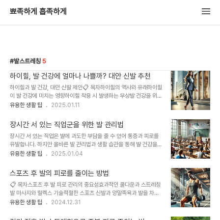
뾰족하게 흡족하게
발스트레칭
5
하이힐, 발 건강에 얼마나 나쁠까? 대안 신발 추천
하이힐과 발 건강, 대안 신발 제안📋 목차하이힐의 역사와 유래하이힐
이 발 건강에 미치는 영향하이힐 착용 시 발생하는 부상발 건강을 위한
대안 신발하이힐 착용 시 유의 사항전문가들의 발 건강 조언FAQ하이
유용한 생활 팁
2025.01.11
힐은 많은 이들에게 세련된 패션 아이템으로 사랑받고 있지만, 발 건강
에는 부정적인 영향을 미칠 가능성이 높아요. 굽이 높은 신발은 발 모
장시간 서 있는 직업군을 위한 발 관리법
양과 자세를 비정상적으로 만들고, 심지어 장기적으로 통증과 변형을
장시간 서 있는 직업은 발에 과도한 부담을 줄 수 있어 통증과 피로를
초래할 수도 있답니다. 그래도 걱정하지 마세요. 발 건강을 지키면서도
유발합니다. 하지만 올바른 발 관리법과 생활 습관을 통해 발 건강을
스타일을 살릴 수 있는 방법과 대안 신발도 충분히 존재해요. 오늘은
유지하고 통증을 예방할 수 있습니다. 이 글에서는 발 통증을 줄이는
유용한 생활 팁
2025.01.04
하이힐의 역사, 건강에 미치는 영향, 그리고 이를 보완할 수 있는 실용
방법부터 효과적인 신발 선택, 발 스트레칭, 마사지, 보조기구 활용, 그
적인 대안을 함께 살펴볼게요.하이힐의 역사와 유래하이힐의 역사는
리고 영양 관리에 이르기까지 발 건강을 지키는 실질적인 방법을 다룹
단순한 패션의 역사가 아니에요. 고..
스포츠 후 발의 피로를 줄이는 방법
니다.📋 목차발 통증 예방하기올바른 신발 선택정기적인 발 스트레칭
📋 목차스포츠 후 발 피로 관리의 중요성효과적인 쿨다운과 스트레칭
발 마사지 방법수분 섭취와 영양 관리보조기구 활용효과적인 휴식 방
발 마사지와 릴렉스 기술적절한 스포츠 신발과 양말족욕과 발을 차갑
법발 통증 예방하기장시간 서 있는 직업에서 발 통증을 예방하려면 체
게 식히는 방법피로 회복을 돕는 영양 섭취스포츠 중 발 피로 예방 팁
유용한 생활 팁
2024.12.31
중을 양발에 고르게 분산시키는 자세를 유지하는 것이 필수적입니다.
발 피로 관련 자주 묻는 질문 FAQ운동은 건강과 체력을 유지하기 위
한쪽 발에 무게를 과도하게 실으면 발바닥, 발목, 무릎에 스트레스를
해 필수적이지만, 운동 후의 피로와 부상을 예방하려면 적절한 회복 과
가중시킬 수 있습니다. 서 있을 때는 ..