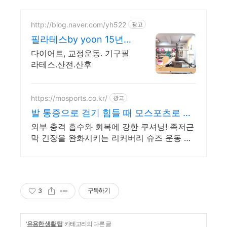
http://blog.naver.com/yh522
광고
필라테스by yoon 15년이
상티칭경력 원장직강
다이어트, 교정운동. 기구필
라테스.산전.산후
https://mosports.co.kr/
광고
발 통증으로 걷기 힘들 때 모스포츠로 발
건강 회복
외부 충격 흡수와 회복에 강한 쿠셔닝! 족저근
막 긴장을 완화시키는 리커버리 슈즈 운동 선
수들의 부상방지와 피로 회복을 돕는 슈즈, 슬
리퍼, 클로그, 트레일화 등
3
구독하기
'
유용한 생활 팁
' 카테고리의 다른 글