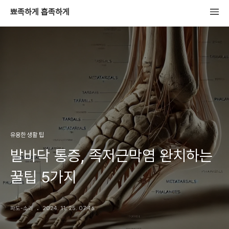
뾰족하게 흡족하게
유용한 생활 팁
발바닥 통증, 족저근막염 완치하는
꿀팁 5가지
파도-소리
2024. 11. 25. 07:46