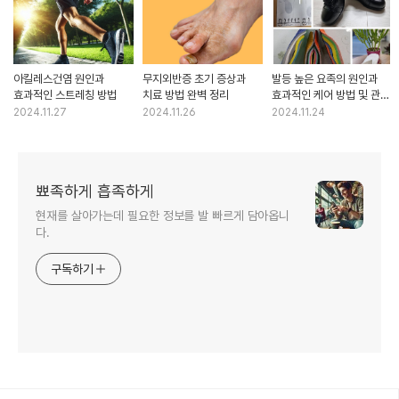
아킬레스건염 원인과
무지외반증 초기 증상과
발등 높은 요족의 원인과
효과적인 스트레칭 방법
치료 방법 완벽 정리
효과적인 케어 방법 및 관련
질병
2024.11.27
2024.11.26
2024.11.24
뾰족하게 흡족하게
현재를 살아가는데 필요한 정보를 발 빠르게 담아옵니
다.
구독하기