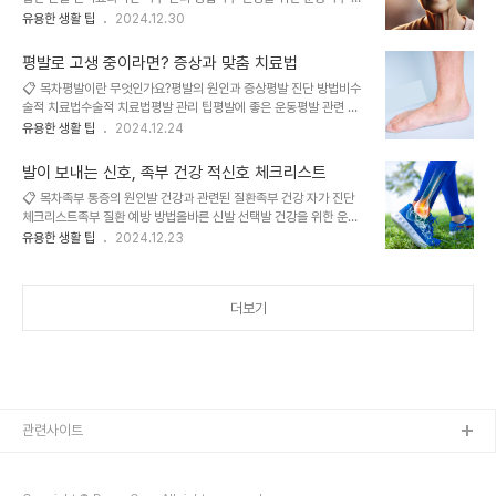
건강을 유지하고 운동 성과를 극대화하기 위해 발 피로 관리의 중요성
강에 도움되는 영양소필요 시 의료 상담 받기노년층 족부 건강 FAQ노
유용한 생활 팁
2024.12.30
과 효과적인 방법에 대해 알아봅니다. 스포츠 후 발 피로 관리의 중요
년층에서 발 건강은 단순한 신체 부위의 건강을 넘어 전신 건강과 활동
성운동 후 발에 쌓이는 피로는 부상과 장기적인 건강 문제를 유발할 수
성을 유지하는 데 있어 중요한 역할을 합니다. 발은 이동성과 자율성을
있습니다. 발의 근육과 조직은 운동 중..
평발로 고생 중이라면? 증상과 맞춤 치료법
책임지는 핵심 부위로, 발 건강을 유지하면 삶의 질이 크게 향상될 수
📋 목차평발이란 무엇인가요?평발의 원인과 증상평발 진단 방법비수
있습니다. 건강한 발은 안전한 보행을 지원하며, 만성 질환의 악화를
술적 치료법수술적 치료법평발 관리 팁평발에 좋은 운동평발 관련 자
방지하고, 통증 감소와 활동성 유지를 통해 전반적인 웰빙에 기여합니
주 묻는 질문 FAQ평발은 발의 아치가 낮거나 없는 상태로, 발의 피로
유용한 생활 팁
2024.12.24
다. 노년층 족부 건강 관리의 중요성노년층에서 발은 단순히 걷거나 이
와 통증을 유발할 수 있는 상태입니다. 이러한 상태는 다양한 원인으로
동하는 도구가 아니라 삶의 전반적인 질을 좌우하는 핵심적인 요소입
발생하며, 적절한 진단과 맞춤형 치료가 필요합니다. 이 글에서는 평발
니다. 발 건강이 좋지 않으면 보행이 ..
발이 보내는 신호, 족부 건강 적신호 체크리스트
에 대한 자세한 설명, 원인, 증상, 진단 방법, 치료법, 관리 팁, 그리고
📋 목차족부 통증의 원인발 건강과 관련된 질환족부 건강 자가 진단
도움이 되는 운동법에 대해 알아보겠습니다.평발이란 무엇인가요?평
체크리스트족부 질환 예방 방법올바른 신발 선택발 건강을 위한 운동
발은 발의 아치 구조가 낮거나 없는 상태를 의미합니다. 발의 아치는
언제 병원을 방문해야 하나요?족부 건강 관련 자주 묻는 질문 FAQ족
유용한 생활 팁
2024.12.23
체중을 고르게 분산하고 충격을 흡수하는 중요한 역할을 합니다. 하지
부는 우리 몸의 기초 역할을 담당하며, 신체의 균형과 이동을 가능하게
만 평발의 경우 이러한 기능이 저하되어 발과 다리에 가해지는 압력이
하는 중요한 부위입니다. 발은 단순히 걸음을 내딛는 데 그치지 않고,
증가하고, 시간이 지남에 따라 불편..
신체 전반의 건강 상태를 반영하는 지표 역할을 합니다. 발의 건강은
더보기
무시하기 쉽지만, 작은 이상 신호를 간과할 경우 만성적인 문제로 발전
할 수 있습니다. 적절한 관리와 예방은 전신 건강을 지키는 첫걸음이
됩니다. 족부 통증의 원인족부 통증은 다양한 원인에서 비롯됩니다. 신
체 활동이 많거나 발을 과도하게 사용하는 경우 근육 피로와 염증이 발
생할 수 있습니다. 잘못된 신발을..
관련사이트