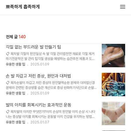
뾰족하게 흡족하게
전체 글
140
각질 없는 부드러운 발 만들기 팁
📋 목차발 각질의 원인일상 속 발 각질 관리법천연 재료로 각질 제거
하기전문적인 발 관리 팁각질 생성을 예방하는 습관추천 제품과 도구
FAQ발의 각질은 피부가 마르고 압박을 받을 때 발생하기 쉬운 현상이
유용한 생활 팁
2025.01.09
에요. 특히 발뒤꿈치와 발바닥은 체중을 견디는 부위로, 신체의 다른
부분보다 각질이 더 두껍게 생길 수 있어요. 부드럽고 매끈한 발을 유
손 발 차갑고 저린 증상, 원인과 대처법
지하려면 꾸준한 관리가 꼭 필요해요. 여기서는 발 각질이 생기는 원인
📋 목차손발이 차갑고 저린 증상의 원인혈액순환 문제와 대처법신경
을 파악하고, 일상에서 실천할 수 있는 관리법과 천연 재료를 활용한
문제와 관련된 증상생활 습관 개선으로 증상 완화하기식단으로 손발
각질 제거 방법을 알아볼 거예요. 또한 전문가의 도움을 받는 방법, 각
건강 지키기의사에게 방문해야 할 상황FAQ손과 발이 자주 차갑거나
유용한 생활 팁
2025.01.09
질 예방을 위한 생활 습관, 그리고 효과적인 제품 추천까지 자세히 다
저리는 증상은 일상생활에서 많은 사람들이 경험하는 흔한 문제예요.
뤄볼게요.발 각질의 원인발 각질은 피부의 자연스러운 보호 메커니즘
이런 증상은 단순히 추운 날씨 때문일 수도 있지만, 때로는 혈액순환이
이에요. 피부가 반복적으로 압박이나 마..
발의 아치를 회복시키는 효과적인 운동
나 신경 건강과 관련된 중요한 신호일 수 있답니다. 이번 글에서는 손
📋 목차발의 아치란 무엇인가?아치 손상의 원인발 아치 손상 시 나타
발이 차갑고 저리는 이유와 이를 개선하는 효과적인 방법들을 소개할
나는 증상발 아치를 회복시키는 운동발 아치 건강을 유지하는 방법운
게요. 제가 생각했을 때, 손발의 차가움과 저림은 무시하기 쉬운 증상
동 시 주의할 점FAQ발의 아치는 신체 균형을 잡아주는 중요한 구조
유용한 생활 팁
2025.01.07
이지만 장기적으로는 건강에 영향을 줄 수 있어요. 생활 습관, 질병, 영
로, 무릎, 허리, 그리고 전신의 자세에도 큰 영향을 미쳐요. 아치가 손
양 결핍 등 다양한 요인이 있을 수 있으니, 그 원인을 정확히 이해하는