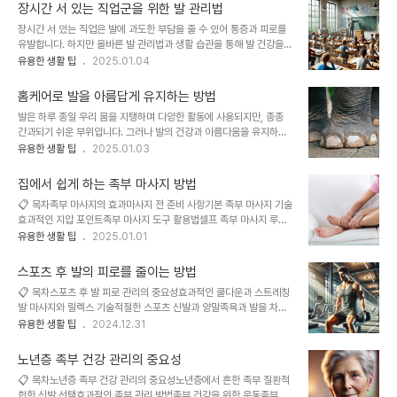
상되거나 무너질 경우, 발이 평평해지면서 통증을 유발할 수 있어요.
것이 중요하답니다. 손발이 차갑고 저린..
장시간 서 있는 직업군을 위한 발 관리법
이런 문제는 걷는 자세를 바꾸거나 운동 능력을 떨어뜨릴 수 있답니
장시간 서 있는 직업은 발에 과도한 부담을 줄 수 있어 통증과 피로를
다. 저는 이런 발 아치 문제를 해결하는 데 관심을 가진 적이 있어요.
유발합니다. 하지만 올바른 발 관리법과 생활 습관을 통해 발 건강을
현대인의 바쁜 생활 속에서 발 건강을 돌보지 않다 보면 누구나 한 번
유지하고 통증을 예방할 수 있습니다. 이 글에서는 발 통증을 줄이는
유용한 생활 팁
2025.01.04
쯤 겪을 수 있는 고민이죠. 다행히, 적절한 운동법을 통해 무너진 아치
방법부터 효과적인 신발 선택, 발 스트레칭, 마사지, 보조기구 활용, 그
를 강화하고 회복할 수 있다는 사실을 알게 되었어요. 이러한 운동법은
리고 영양 관리에 이르기까지 발 건강을 지키는 실질적인 방법을 다룹
쉽고 간단하며 집에서도 실천 가..
홈케어로 발을 아름답게 유지하는 방법
니다.📋 목차발 통증 예방하기올바른 신발 선택정기적인 발 스트레칭
발은 하루 종일 우리 몸을 지탱하며 다양한 활동에 사용되지만, 종종
발 마사지 방법수분 섭취와 영양 관리보조기구 활용효과적인 휴식 방
간과되기 쉬운 부위입니다. 그러나 발의 건강과 아름다움을 유지하는
법발 통증 예방하기장시간 서 있는 직업에서 발 통증을 예방하려면 체
것은 개인의 전반적인 삶의 질을 높이는 중요한 요소입니다. 발은 꾸준
유용한 생활 팁
2025.01.03
중을 양발에 고르게 분산시키는 자세를 유지하는 것이 필수적입니다.
한 관리와 관심을 통해 건강하고 매력적으로 가꿀 수 있습니다. 이번
한쪽 발에 무게를 과도하게 실으면 발바닥, 발목, 무릎에 스트레스를
글에서는 발 관리의 중요성과 함께 실천할 수 있는 홈케어 방법을 자세
가중시킬 수 있습니다. 서 있을 때는 ..
집에서 쉽게 하는 족부 마사지 방법
히 알아보겠습니다.📋 목차발 관리의 중요성발 피로를 푸는 족욕 루틴
📋 목차족부 마사지의 효과마사지 전 준비 사항기본 족부 마사지 기술
발 각질 제거 방법발 보습의 중요성과 팁발톱 관리 및 꾸미기발 마사지
효과적인 지압 포인트족부 마사지 도구 활용법셀프 족부 마사지 루틴
로 피로 해소올바른 신발 선택발 관리 관련 FAQ발 관리의 중요성발은
마사지 시 주의사항족부 마사지 관련 FAQ족부 마사지는 발의 피로를
유용한 생활 팁
2025.01.01
신체 중 가장 많은 압력을 받는 부위 중 하나로, 일상생활에서 피로가
풀고 전신의 건강을 증진하는 간단하고 효과적인 방법입니다. 발은 신
쉽게 누적됩니다. 발 건강이 나빠지면 몸 전체에 영향을 줄 수 있으며,
체의 축소판으로 불리며, 많은 신경과 혈관이 밀집되어 있어 건강 상태
특히 장시간 서 있거나 걸어..
스포츠 후 발의 피로를 줄이는 방법
를 반영합니다. 족부 마사지는 이 중요한 부위를 자극하여 혈액 순환을
📋 목차스포츠 후 발 피로 관리의 중요성효과적인 쿨다운과 스트레칭
촉진하고 근육의 긴장을 완화하는 데 도움을 줍니다. 이는 스트레스를
발 마사지와 릴렉스 기술적절한 스포츠 신발과 양말족욕과 발을 차갑
감소시키고 심리적 안정감을 제공하며 숙면을 유도하는 데에도 유익
게 식히는 방법피로 회복을 돕는 영양 섭취스포츠 중 발 피로 예방 팁
유용한 생활 팁
2024.12.31
합니다. 간단한 기술과 도구를 활용하면 집에서도 손쉽게 족부 마사지
발 피로 관련 자주 묻는 질문 FAQ운동은 건강과 체력을 유지하기 위
를 즐길 수 있습니다. 족부 마사지의 효과족부 마사지는 신체의 다양한
해 필수적이지만, 운동 후의 피로와 부상을 예방하려면 적절한 회복 과
기능을 활성화시켜 전반적인 건강을 개선합니..
노년층 족부 건강 관리의 중요성
정이 동반되어야 합니다. 특히 발은 체중을 지탱하며 운동의 모든 충격
📋 목차노년층 족부 건강 관리의 중요성노년층에서 흔한 족부 질환적
을 흡수하는 부위이므로, 피로가 쌓이기 쉽고 관리가 중요합니다. 발
합한 신발 선택효과적인 족부 관리 방법족부 건강을 위한 운동족부 건