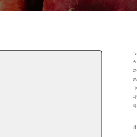
T
족
발
발
다
지
티
최