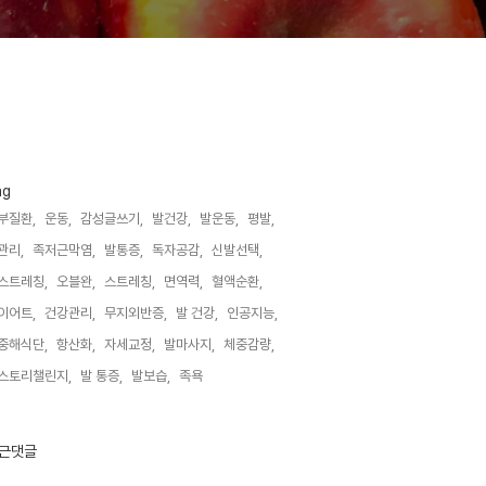
ag
부질환,
운동,
감성글쓰기,
발건강,
발운동,
평발,
관리,
족저근막염,
발통증,
독자공감,
신발선택,
스트레칭,
오블완,
스트레칭,
면역력,
혈액순환,
이어트,
건강관리,
무지외반증,
발 건강,
인공지능,
중해식단,
항산화,
자세교정,
발마사지,
체중감량,
스토리챌린지,
발 통증,
발보습,
족욕,
근댓글