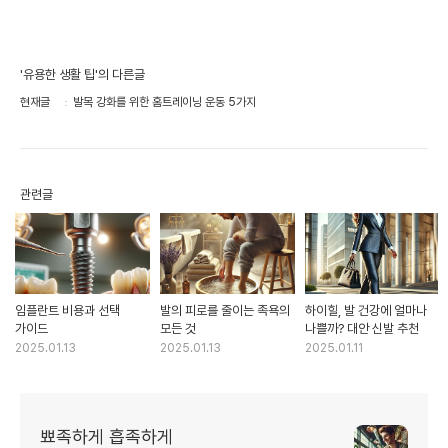
'유용한 생활 팁'의 다른글
현재글
발목 강화를 위한 홈트레이닝 운동 5가지
관련글
임플란트 비용과 선택
발의 피로를 줄이는 족욕의
하이힐, 발 건강에 얼마나
가이드
모든 것
나쁠까? 대안 신발 추천
2025.01.13
2025.01.13
2025.01.11
뾰족하게 흡족하게