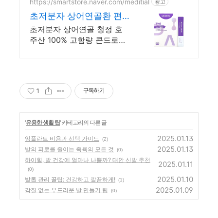
https://smartstore.naver.com/meditial
광고
초저분자 상어연골환 편
안한 목넘김, 식물첨가물
초저분자 상어연골 청정 호
X
주산 100% 고함량 콘드로이
친 1500mg으로 집중케어
1
구독하기
'
유용한 생활 팁
' 카테고리의 다른 글
2025.01.13
임플란트 비용과 선택 가이드
(2)
2025.01.13
발의 피로를 줄이는 족욕의 모든 것
(0)
하이힐, 발 건강에 얼마나 나쁠까? 대안 신발 추천
2025.01.11
(0)
2025.01.10
발톱 관리 꿀팁: 건강하고 깔끔하게!
(1)
2025.01.09
각질 없는 부드러운 발 만들기 팁
(0)