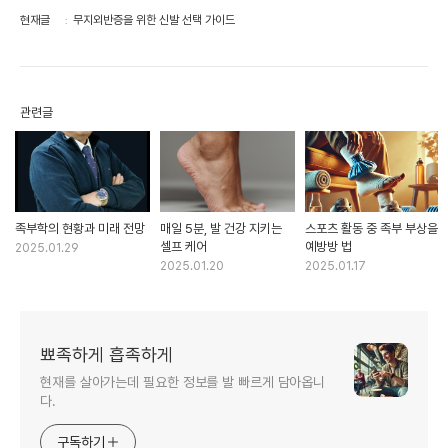
현재글
무지외반증을 위한 신발 선택 가이드
관련글
족부학의 현황과 미래 전망
매일 5분, 발 건강 지키는
스포츠 활동 중 족부 부상을
셀프 케어
예방방 법
2025.01.29
2025.01.20
2025.01.17
뾰족하게 흡족하게
현재를 살아가는데 필요한 정보를 발 빠르게 담아옵니
다.
구독하기