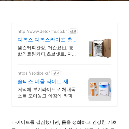
http://www.detoxlife.co.kr
광고
디톡스 디톡스라이프 총
판
윌슨커피관장, 거슨요법, 통
합의료원커피,초보셋트, 자세
한설명자료집, 디톡스!
https://soltice.kr/
광고
솔티스 비움 라이트 세트
독소&장 클리어세트
저녁에 부기라이트로 체내독
소를 모아놓고 아침에 라피
노스로 숙변과 함께 동시 배
출! 내 몸을 해치는 숙변과 체
내독소! 솔티스 비움라이트가
한번에 배출 해드립니다
다이어트를 결심했다면, 몸을 정화하고 건강한 기초